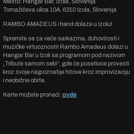
Mesto: Hangar Bar, Izola, Slovenija
Tomažičeva ulica 10A, 6310 Izola, Slovenija
RAMBO AMADEUS i bend dolaze u Izolu!
Spremite se za veče sarkazma, duhovitosti i
muzičke virtuoznosti! Rambo Amadeus dolazi u
Hangar Bar u Izoli sa programom pod nazivom
„Tribute samom sebi“, gde će posetioce provesti
kroz svoje najpoznatije hitove kroz improvizaciju
i neobične obrte.
Karte možete pronaći:
ovde