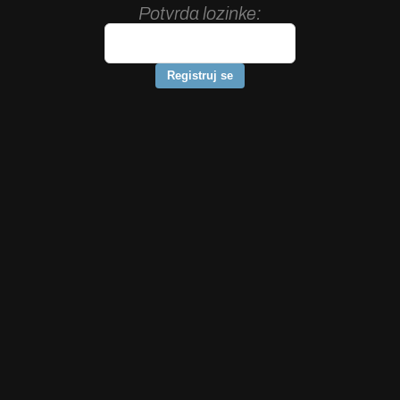
Potvrda lozinke
Registruj se