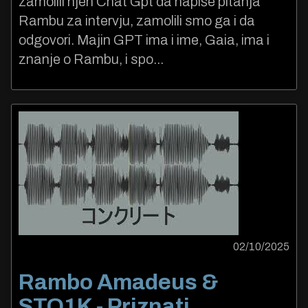
zamolili njen Chat Gpt da napiše pitanja
Rambu za intervju, zamolili smo ga i da
odgovori. Majin GPT ima i ime, Gaia, ima i
znanje o Rambu, i spo...
02/10/2025
Rambo Amadeus &
STO1K - Priznati