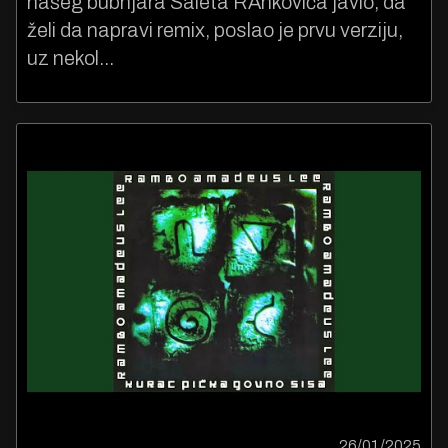
našeg bubnjara Saleta RAnkovića javio, da
želi da napravi remix, poslao je prvu verziju,
uz nekol...
26/01/2025