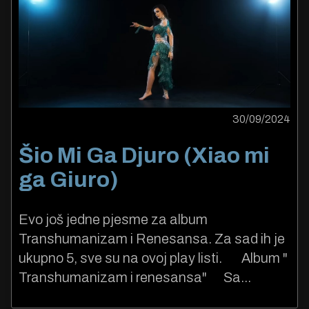
30/09/2024
Šio Mi Ga Djuro (Xiao mi
ga Giuro)
Evo još jedne pjesme za album
Transhumanizam i Renesansa. Za sad ih je
ukupno 5, sve su na ovoj play listi. Album "
Transhumanizam i renesansa" Sa...