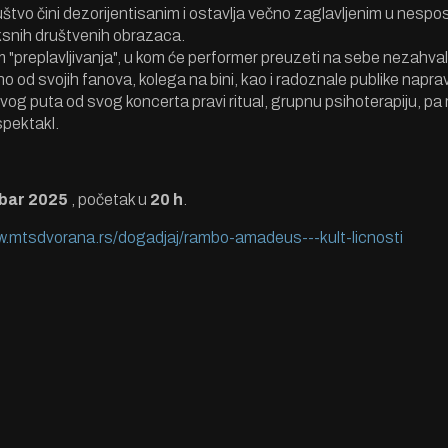
društvo čini dezorijentisanim i ostavlja večno zaglavljenim u nesp
snih društvenih obrazaca.
"preplavljivanja", u kom će performer preuzeti na sebe nezahval
o od svojih fanova, kolega na bini, kao i radoznale publike naprav
ovog puta od svog koncerta pravi ritual, grupnu psihoterapiju, 
spektakl.
bar 2025
, početak u
20 h
.
w.mtsdvorana.rs/
dogadjaj/rambo-amadeus---kult-
licnosti