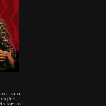
 u odnosu na
U ovoj fazi
di
"Liku"
, a ne