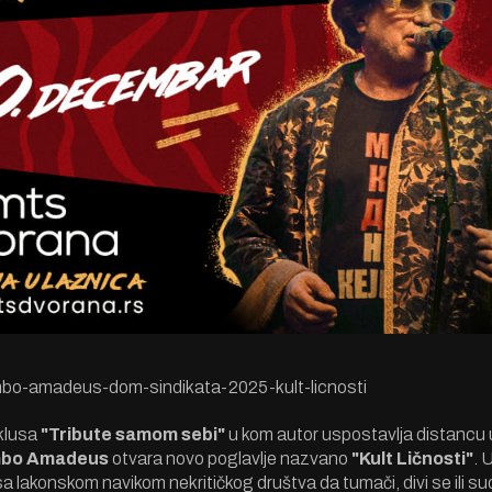
bo-amadeus-dom-sindikata-2025-kult-licnosti
klusa
"Tribute samom sebi"
u kom autor uspostavlja distancu
bo Amadeus
otvara novo poglavlje nazvano
"Kult Ličnosti"
. 
a lakonskom navikom nekritičkog društva da tumači, divi se ili su