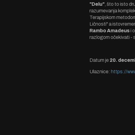
"Delu"
, što to isto 
razumevanja komplek
Terapijskom metodom 
Ličnosti" a istovremen
Rambo Amadeus
i 
razlogom očekivati - 
Datum je
20. decem
Ulaznice:
https://ww