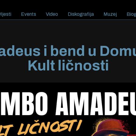
ijesti
Events
Video
Diskografija
Muzej
Biog
eus i bend u Domu 
Kult ličnosti