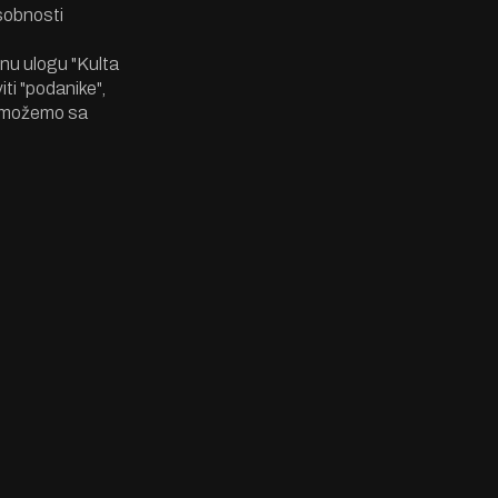
osobnosti
nu ulogu "Kulta
iti "podanike",
pa možemo sa