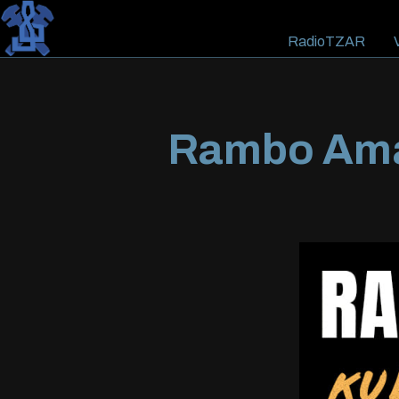
RadioTZAR
V
Rambo Amad