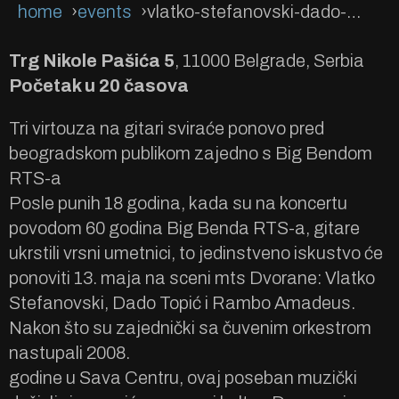
home
events
vlatko-stefanovski-dado-topic-i-rambo-amadeus-13-maja
Trg Nikole Pašića 5
, 11000 Belgrade, Serbia
Početak u 20 časova
Tri virtouza na gitari sviraće ponovo pred
beogradskom publikom zajedno s Big Bendom
RTS-a
Posle punih 18 godina, kada su na koncertu
povodom 60 godina Big Benda RTS-a, gitare
ukrstili vrsni umetnici, to jedinstveno iskustvo će
ponoviti 13. maja na sceni mts Dvorane: Vlatko
Stefanovski, Dado Topić i Rambo Amadeus.
Nakon što su zajednički sa čuvenim orkestrom
nastupali 2008.
godine u Sava Centru, ovaj poseban muzički