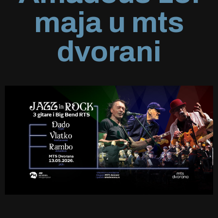
maja u mts
dvorani