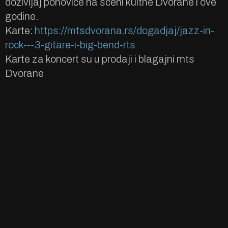
doživljaj ponoviće na sceni kultne Dvorane i ove
godine.
Karte:
https://mtsdvorana.rs/dogadjaj/jazz-in-
rock---3-gitare-i-big-bend-rts
Karte za koncert su u prodaji i blagajni mts
Dvorane