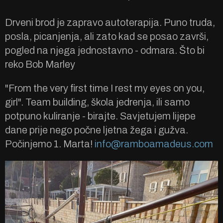
Drveni brod je zapravo autoterapija. Puno truda,
posla, picanjenja, ali zato kad se posao završi,
pogled na njega jednostavno - odmara. Što bi
reko Bob Marley
"From the very first time I rest my eyes on you,
girl". Team building, škola jedrenja, ili samo
potpuno kuliranje - birajte. Savjetujem lijepe
dane prije nego počne ljetna žega i gužva.
Počinjemo 1. Marta!
info@ramboamadeus.com