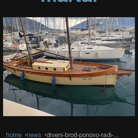
home
news
drveni-brod-ponovo-radi-od-1-marta