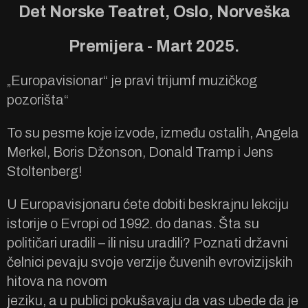
Det Norske Teatret, Oslo, Norveška
Premijera - Mart 2025.
„Europavisionar“ je pravi trijumf muzičkog
pozorišta“
To su pesme koje izvode, između ostalih, Angela
Merkel, Boris Džonson, Donald Tramp i Jens
Stoltenberg!
U Europavisjonaru ćete dobiti beskrajnu lekciju
istorije o Evropi od 1992. do danas. Šta su
političari uradili – ili nisu uradili? Poznati državni
čelnici pevaju svoje verzije čuvenih evrovizijskih
hitova na novom
jeziku, a u publici pokušavaju da vas ubede da je