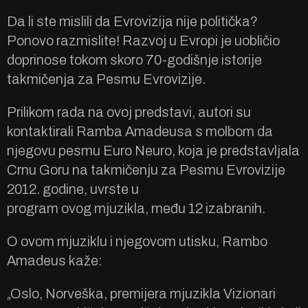
Da li ste mislili da Evrovizija nije politička?
Ponovo razmislite! Razvoj u Evropi je uobličio
doprinose tokom skoro 70-godišnje istorije
takmičenja za Pesmu Evrovizije.
Prilikom rada na ovoj predstavi, autori su
kontaktirali Ramba Amadeusa s molbom da
njegovu pesmu Euro Neuro, koja je predstavljala
Crnu Goru na takmičenju za Pesmu Evrovizije
2012. godine, uvrste u
program ovog mjuzikla, među 12 izabranih.
O ovom mjuziklu i njegovom utisku, Rambo
Amadeus kaže:
„Oslo, Norveška, premijera mjuzikla Vizionari