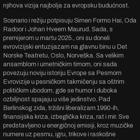
njihova vizija najbolja za evropsku budućnost.
Scenario i režiju potpisuju Simen Formo Hai, Oda
Radoor i Johan Hveem Maurud. Sada, s
premijerom u martu 2025., oni su doneli
evrovizijski entuzijazam na glavnu binu u Det
Norske Teatretu, Oslo, Norveška. Sa velikim
ansamblom i umetničkim timom, oni sada
povezuju noviju istoriju Evrope sa Pesmom
Evrovizije u pesničkom takmičenju sa oštrim
političkim ubodom, gde se humor i duboka
ozbiljnost spajaju u više jedinstvo. Pad
Berlinskog zida, tržišni liberalizam 1990-ih,
finansijska kriza, izbeglička kriza, rat i mir. Sve
predstavljeno u energičnoj emisiji, kroz muzičke
numere uz pesmu, igru, trikove i raskošne