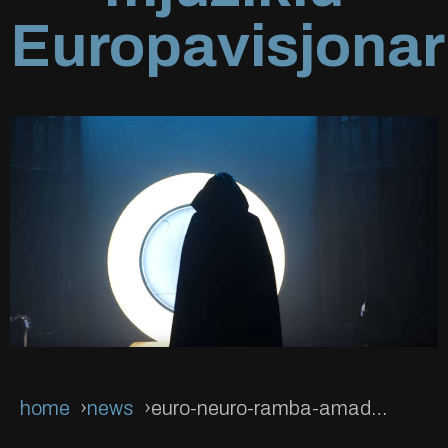
Europavisjonar
home
news
euro-neuro-ramba-amadeusa-u-spektakularnom-mjuziklu-europavisjon