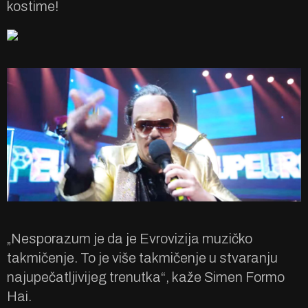
kostime!
„Nesporazum je da je Evrovizija muzičko
takmičenje. To je više takmičenje u stvaranju
najupečatljivijeg trenutka“, kaže Simen Formo
Hai.