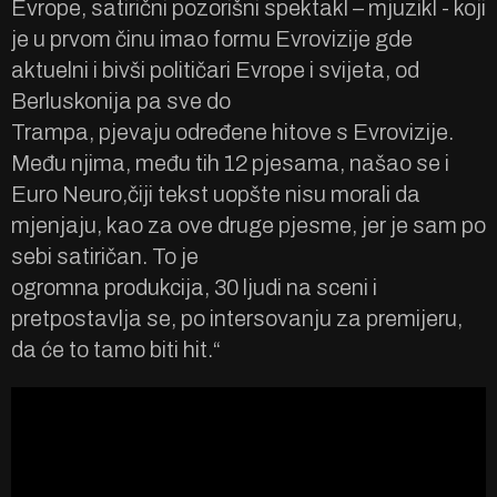
Evrope, satirični pozorišni spektakl – mjuzikl - koji
je u prvom činu imao formu Evrovizije gde
aktuelni i bivši političari Evrope i svijeta, od
Berluskonija pa sve do
Trampa, pjevaju određene hitove s Evrovizije.
Među njima, među tih 12 pjesama, našao se i
Euro Neuro,čiji tekst uopšte nisu morali da
mjenjaju, kao za ove druge pjesme, jer je sam po
sebi satiričan. To je
ogromna produkcija, 30 ljudi na sceni i
pretpostavlja se, po intersovanju za premijeru,
da će to tamo biti hit.“