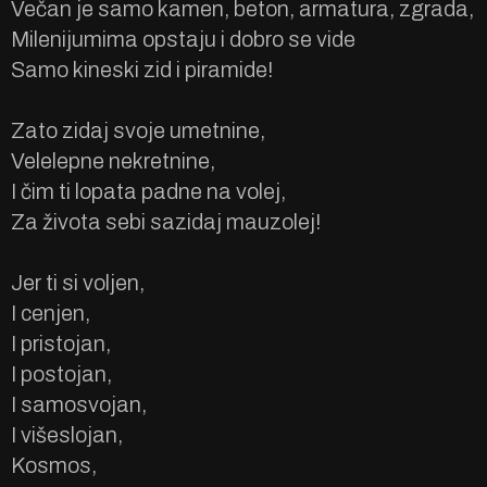
Večan je samo kamen, beton, armatura, zgrada,
Milenijumima opstaju i dobro se vide
Samo kineski zid i piramide!
Zato zidaj svoje umetnine,
Velelepne nekretnine,
I čim ti lopata padne na volej,
Za života sebi sazidaj mauzolej!
Jer ti si voljen,
I cenjen,
I pristojan,
I postojan,
I samosvojan,
I višeslojan,
Kosmos,