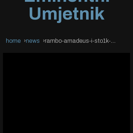
Umjetnik
home
news
rambo-amadeus-i-sto1k-priznati-eminentni-umjetnik