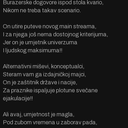
Burazerske dogovore ispod stola kvario,
Nikom ne treba takav scenario.
On utire puteve novog main streama,
I za njega još nema dostojnog kriterijuma,
Jer on je umjetnik univerzuma
I ljudskog maksimuma!!
Alternativni miševi, konceptualci,
Steram vam ga izdajničkoj majci,
On je zaštitnik države i nacije,
Za praznike ispaljuje plotune svečane
ejakulacije!!
Ali avaj, umjetnost je magla,
Pod zubom vremena u zaborav pada,