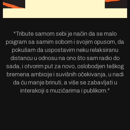
"Tribute samom sebi je način da se malo
poigram sa samim sobom i svojim opusom, da
pokušam da uspostavim neku relaksiranu
distancu u odnosu na ono što sam radio do
sada, i otvorim put za novo, oslobodjen teškog
bremena ambicije i suvišnih očekivanja, u nadi
da ću manje brinuti, a više se zabavljati u
interakciji s muzičarima i publikom."