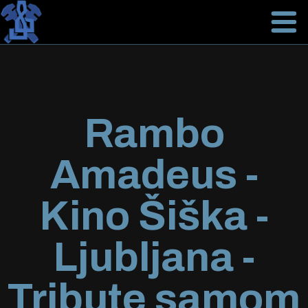
Rambo
Amadeus -
Kino Šiška -
Ljubljana -
Tribute samom