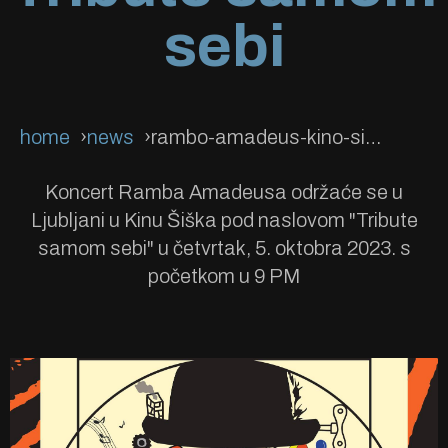
sebi
home
news
rambo-amadeus-kino-siska-ljubljana-tribute-samom-sebi-2
Koncert Ramba Amadeusa održaće se u
Ljubljani u Kinu Šiška pod naslovom "Tribute
samom sebi" u četvrtak, 5. oktobra 2023. s
početkom u 9 PM