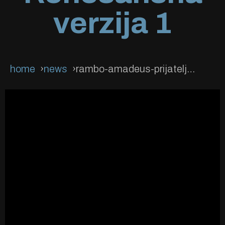
verzija 1
home
news
rambo-amadeus-prijatelju-prijatelju-renesansna-verzija-1