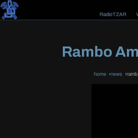
RadioTZAR
V
Rambo Ama
home
news
ramb