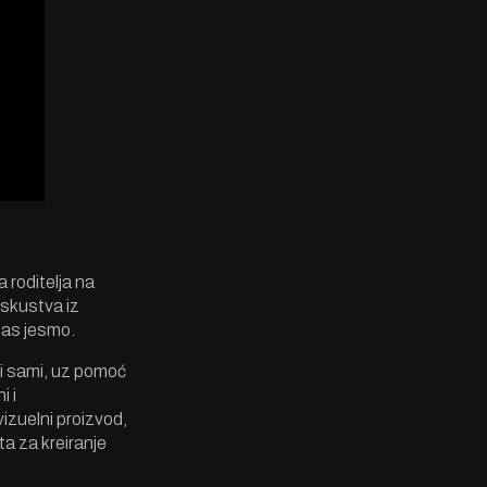
a roditelja na
iskustva iz
anas jesmo.
li sami, uz pomoć
i i
vizuelni proizvod,
ta za kreiranje