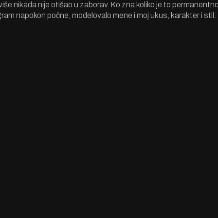
 više nikada nije otišao u zaborav. Ko zna koliko je to permanentn
ogram napokon počne, modelovalo mene i moj ukus, karakter i stil.