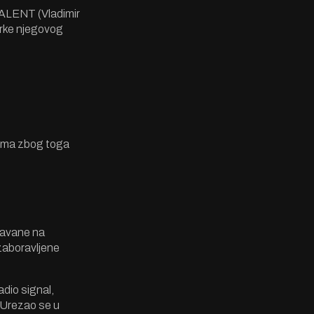
 TALENT (Vladimir
zorke njegovog
jesma zbog toga
davane na
 zaboravljene
adio signal,
 Urezao se u