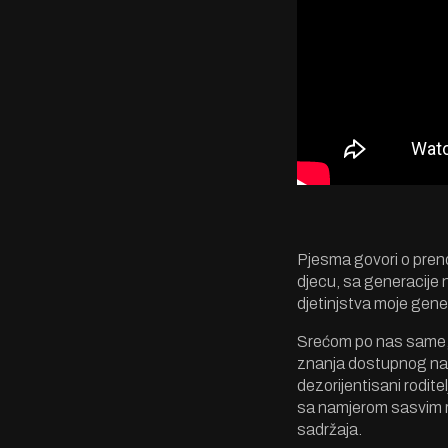
Pjesma govori o prenoš
djecu, sa generacije 
djetinjstva moje gener
Srećom po nas same, g
znanja dostupnog na i
dezorijentisani roditel
sa namjerom sasvim ru
sadržaja.