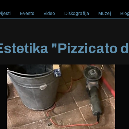
ijesti
Events
Video
Diskografija
Muzej
Biog
stetika "Pizzicato d