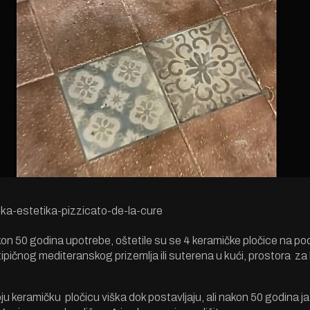
ka-estetika-pizzicato-de-la-cure
on 50 godina upotrebe, oštetile su se 4 keramičke pločice na p
tipičnog mediteranskog prizemlja ili suterena u kući, prostora za 
ju keramičku pločicu viška dok postavljaju, ali nakon 50 godina j