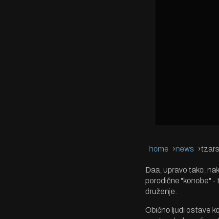
home
news
tzars
Daa, upravo tako, nak
porodične "konobe" - 
druženje.
Obično ljudi ostave ko