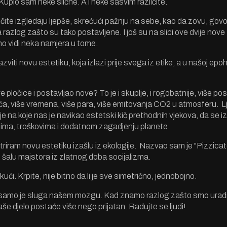
upio sam neke slične. A i neke sasvim različite.
ičite izgledaju ljepše, skrećući pažnju na sebe, kao da zovu, govo
razlog zašto su tako postavljene. I još su na slici ove dvije nov
tno vidi neka namjera u tome.
viti novu estetiku, koja izlazi prije svega iz etike, a u našoj epoh
 pločice i postavljao nove? To je i skuplje, i rogobatnije, više pos
a, više vremena, više para, više emitovanja CO2 u atmosferu. Lj
e na koje nas je navikao estetski kič prethodnih vjekova, da se 
ma, troškovima i dodatnom zagadjenju planete.
am novu estetiku izašlu iz ekologije. Nazvao sam je "Pizzicato
 šalu majstora iz zlatnog doba socijalizma.
kući. Krpite, nije bitno da li je sve simetrično, jednobojno.
a, samo je sluga našem mozgu. Kad znamo razlog zašto smo uradil
naše djelo postaće više nego prijatan. Radujte se ljudi!