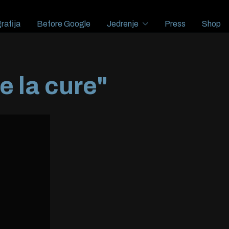
rafija
Before Google
Jedrenje
Press
Shop
e la cure"