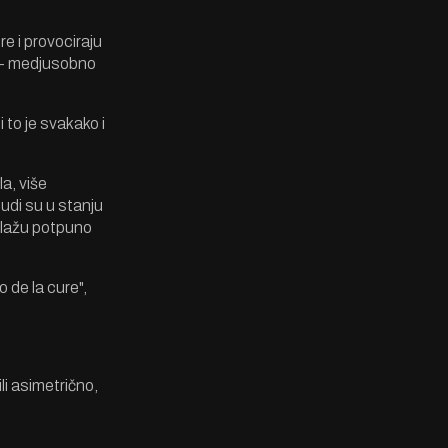
re i provociraju
e - medjusobno
i to je svakako i
la, više
udi su u stanju
izlažu potpuno
 de la cure",
i asimetrično,