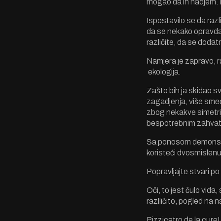
mogao da ih nadjem. K
Ispostavilo se da razl
da se nekako opravda 
različite, da se doda
Namjera je zapravo, raz
ekologija.
Zašto bih ja skidao sve
zagadjenja, više smeć
zbog nekakve simetrij
bespotrebnim zahvati
Sa ponosom demonstrir
koristeći dvosmislenu
Popravljajte stvari po 
Oči, to jest čulo vid
razlličito, pogled na 
Pizzicatro de la cure!