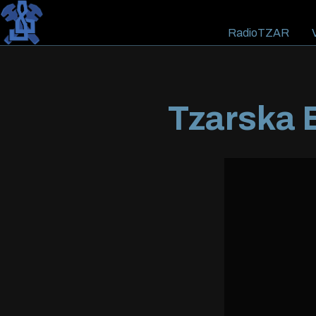
RadioTZAR
V
Tzarska E