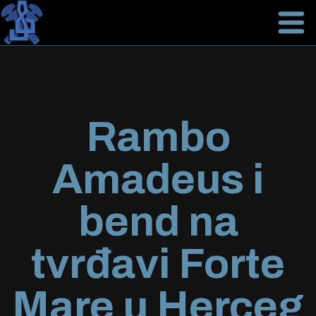
Rambo
Amadeus i
bend na
tvrđavi Forte
Mare u Herceg