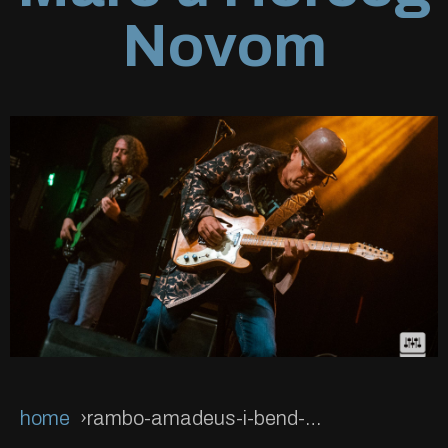
Novom
home
rambo-amadeus-i-bend-na-tvravi-forte-mare-u-herceg-novom