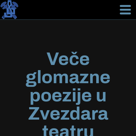
Veče
glomazne
poezije u
Zvezdara
teatru