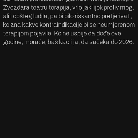
Zvezdara teatru terapija, vrlo jak lijek protiv mog,
ali i opšteg ludila, pa bi bilo riskantno pretjerivati,
ko zna kakve kontraindikacije bi se neumjerenom
terapijom pojavile. Ko ne uspije da dođe ove
godine, moraće, baš kao i ja, da sačeka do 2026.