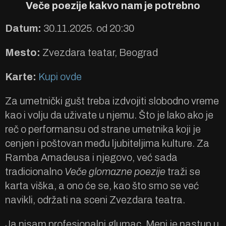
Veče poezije kakvo nam je potrebno
Datum:
30.11.2025. od 20:30
Mesto:
Zvezdara teatar, Beograd
Karte:
Kupi ovde
Za umetnički gušt treba izdvojiti slobodno vreme
kao i volju da uživate u njemu. Što je lako ako je
reč o performansu od strane umetnika koji je
cenjen i poštovan među ljubiteljima kulture. Za
Ramba Amadeusa i njegovo, već sada
tradicionalno
Veče glomazne poezije
traži se
karta viška, a ono će se, kao što smo se već
navikli, održati na sceni Zvezdara teatra.
Ja nisam profesionalni glumac. Meni je nastup u