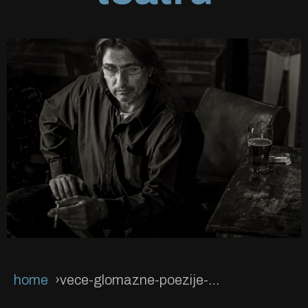
home
vece-glomazne-poezije-u-zvezdara-teatru