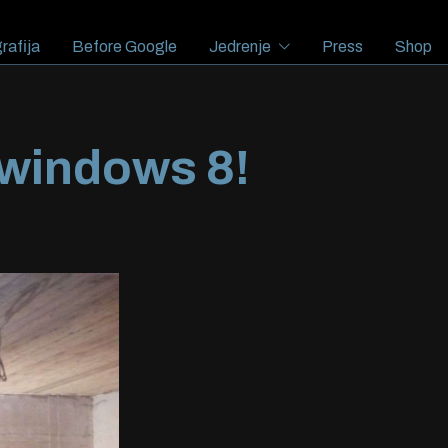
rafija
Before Google
Jedrenje
Press
Shop
 windows 8!