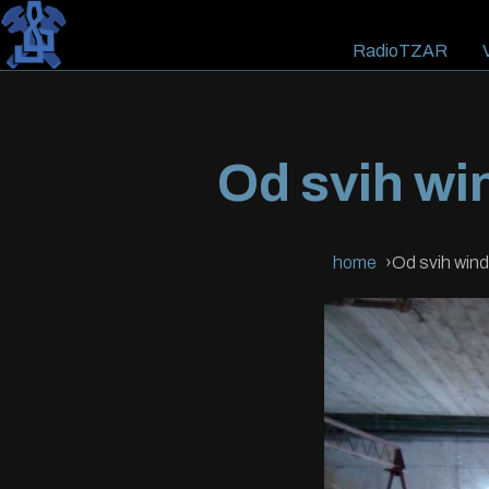
RadioTZAR
V
Od svih wi
home
Od svih wind