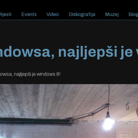
ijesti
Events
Video
Diskografija
Muzej
Biog
ndowsa, najljepši je
owsa, najljepši je windows 8!