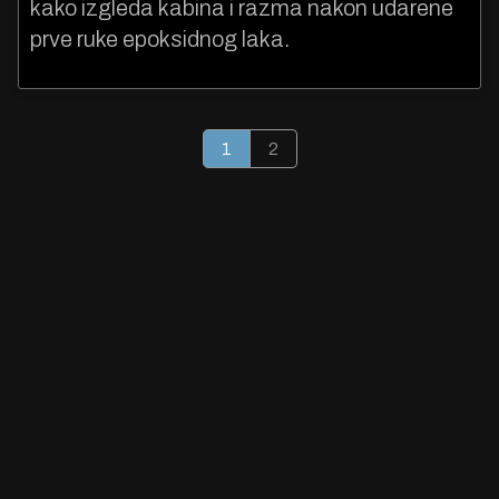
kako izgleda kabina i razma nakon udarene
prve ruke epoksidnog laka.
1
2