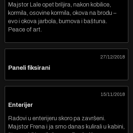
Majstor Lale opet briljira, nakon kobilice,
kormila, osovine kormila, okova na brodu –
evo i okova jarbola, bumova i baštuna.
Peace of art.
27/12/2018
Paneli fiksirani
15/11/2018
Enterijer
Radovi u enterijeru skoro pa završeni.
Majstor Frena i ja smo danas kulirali u kabini,