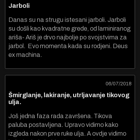
Jarboli
Danas su na strugu istesani jarboli. Jarboli
su došli kao kvadratne grede, od laminiranog
ariša- Ariš je drvo najbolje po svojstvima za
jarbol. Evo momenta kada su rodjeni. Deus
ex machina.
06/07/2018
Šmirglanje, lakiranje, utrljavanje tikovog
ulja.
Još jedna faza rada završena. Tikova
paluba postavljena. Upravo vidimo kako
izgleda nakon prve ruke ulja. A ovdje vidimo