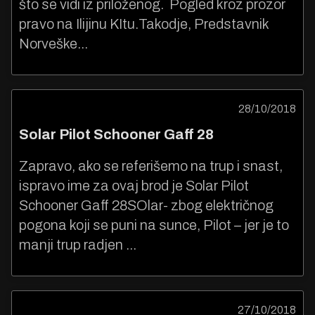
što se vidi iz priloženog. Pogled kroz prozor
pravo na Ilijinu KItu.Takodje, Predstavnik
Norveške...
28/10/2018
Solar Pilot Schooner Gaff 28
Zapravo, ako se referišemo na trup i snast,
ispravo ime za ovaj brod je Solar Pilot
Schooner Gaff 28SOlar- zbog električnog
pogona koji se puni na sunce, Pilot – jer je to
manji trup radjen ...
27/10/2018