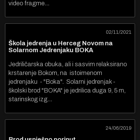
video fragme...
02/11/2021
Škola jedrenja u Herceg Novom na
Solarnom Jedrenjaku BOKA
Jedriličarska obuka, ali i sasvim relaksirano
krstarenje Bokom, na istoimenom
jedrenjaku - "Boka". Solarni jedrenjak -
školski brod "BOKA" je jedrilica duga 9, 5 m,
starinskog izg...
24/06/2019
Brod uspješno porinut