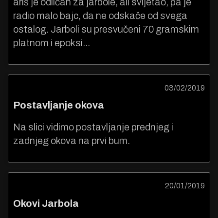
ariš je odličan za jarbole, ali svijetao, pa je
radio malo bajc, da ne odskače od svega
ostalog. Jarboli su presvučeni 70 gramskim
platnom i epoksi...
03/02/2019
Postavljanje okova
Na slici vidimo postavljanje prednjeg i
zadnjeg okova na prvi bum.
20/01/2019
Okovi Jarbola