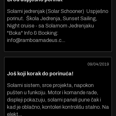
Solarni jedrenjak (Solar Schooner) Uspješno
porinut. Škola Jedrenja, Sunset Sailing,
Night cruise - sa Solarnom Jedrenjaku
"Boka" Info & Booking:
info@ramboamadeus.c
...
09/04/2019
Još koji korak do porinuća!
Solarni sistem, srce projekta, napokon
pušten u funkciju. Motor i komande rade,
displeji pokazuju, solarni paneli pune čak i
kad je oblačno, kontoleri kontrolišu stalno. Na
elekt...