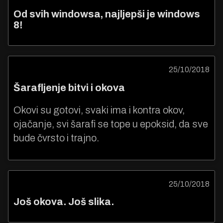
Od svih windowsa, najljepši je windows
8!
25/10/2018
Šarafljenje bitvi i okova
Okovi su gotovi, svaki ima i kontra okov,
ojačanje, svi šarafi se tope u epoksid, da sve
bude čvrsto i trajno.
25/10/2018
Još okova. Još slika.