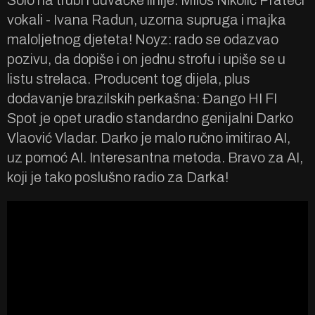
Solo na trubi i duvačke linije: MIloš Nikolić Prateći
vokali - Ivana Radun, uzorna supruga i majka
maloljetnog djeteta! Noyz: rado se odazvao
pozivu, da dopiše i on jednu strofu i upiše se u
listu strelaca. Producent tog dijela, plus
dodavanje brazilskih perkašna: Đango HI FI
Spot je opet uradio standardno genijalni Darko
Vlaović Vladar. Darko je malo ručno imitirao AI,
uz pomoć AI. Interesantna metoda. Bravo za AI,
koji je tako poslušno radio za Darka!