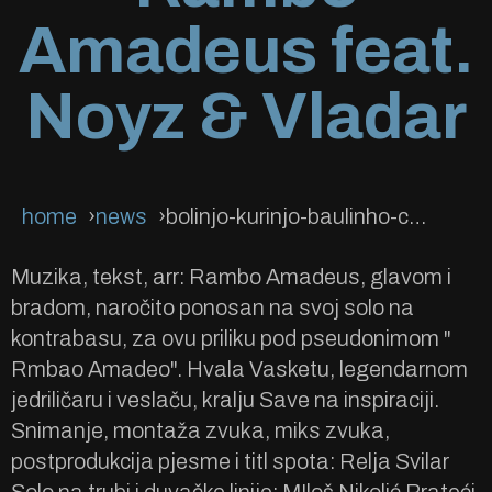
Amadeus feat.
Noyz & Vladar
home
news
bolinjo-kurinjo-baulinho-courinho-rambo-amadeus-feat-noyz-vladar
Muzika, tekst, arr: Rambo Amadeus, glavom i
bradom, naročito ponosan na svoj solo na
kontrabasu, za ovu priliku pod pseudonimom "
Rmbao Amadeo". Hvala Vasketu, legendarnom
jedriličaru i veslaču, kralju Save na inspiraciji.
Snimanje, montaža zvuka, miks zvuka,
postprodukcija pjesme i titl spota: Relja Svilar