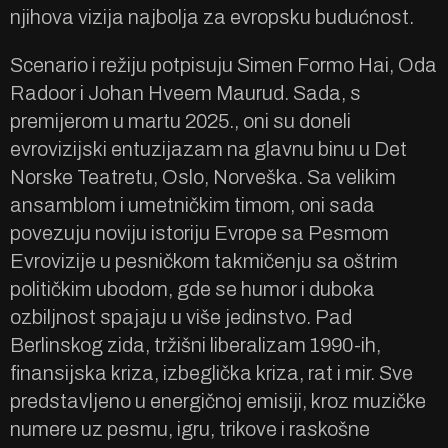
njihova vizija najbolja za evropsku budućnost.
Scenario i režiju potpisuju Simen Formo Hai, Oda
Radoor i Johan Hveem Maurud. Sada, s
premijerom u martu 2025., oni su doneli
evrovizijski entuzijazam na glavnu binu u Det
Norske Teatretu, Oslo, Norveška. Sa velikim
ansamblom i umetničkim timom, oni sada
povezuju noviju istoriju Evrope sa Pesmom
Evrovizije u pesničkom takmičenju sa oštrim
političkim ubodom, gde se humor i duboka
ozbiljnost spajaju u više jedinstvo. Pad
Berlinskog zida, tržišni liberalizam 1990-ih,
finansijska kriza, izbeglička kriza, rat i mir. Sve
predstavljeno u energičnoj emisiji, kroz muzičke
numere uz pesmu, igru, trikove i raskošne