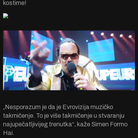
kostime!
„Nesporazum je da je Evrovizija muzičko
takmičenje. To je više takmičenje u stvaranju
najupečatljivijeg trenutka“, kaže Simen Formo
Hai.