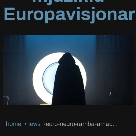
Europavisjonar
home
news
euro-neuro-ramba-amadeusa-u-spektakularnom-mjuziklu-europavisjon