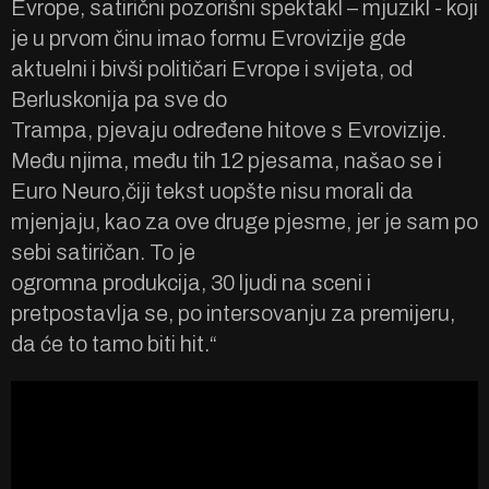
Evrope, satirični pozorišni spektakl – mjuzikl - koji
je u prvom činu imao formu Evrovizije gde
aktuelni i bivši političari Evrope i svijeta, od
Berluskonija pa sve do
Trampa, pjevaju određene hitove s Evrovizije.
Među njima, među tih 12 pjesama, našao se i
Euro Neuro,čiji tekst uopšte nisu morali da
mjenjaju, kao za ove druge pjesme, jer je sam po
sebi satiričan. To je
ogromna produkcija, 30 ljudi na sceni i
pretpostavlja se, po intersovanju za premijeru,
da će to tamo biti hit.“