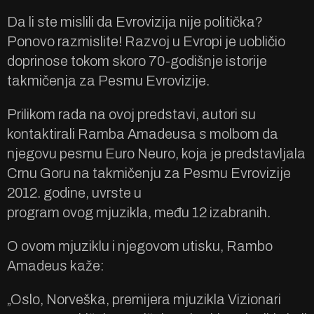
Da li ste mislili da Evrovizija nije politička?
Ponovo razmislite! Razvoj u Evropi je uobličio
doprinose tokom skoro 70-godišnje istorije
takmičenja za Pesmu Evrovizije.
Prilikom rada na ovoj predstavi, autori su
kontaktirali Ramba Amadeusa s molbom da
njegovu pesmu Euro Neuro, koja je predstavljala
Crnu Goru na takmičenju za Pesmu Evrovizije
2012. godine, uvrste u
program ovog mjuzikla, među 12 izabranih.
O ovom mjuziklu i njegovom utisku, Rambo
Amadeus kaže:
„Oslo, Norveška, premijera mjuzikla Vizionari