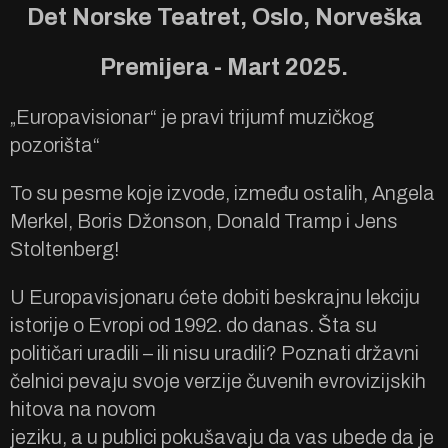
Det Norske Teatret, Oslo, Norveška
Premijera - Mart 2025.
„Europavisionar“ je pravi trijumf muzičkog
pozorišta“
To su pesme koje izvode, između ostalih, Angela
Merkel, Boris Džonson, Donald Tramp i Jens
Stoltenberg!
U Europavisjonaru ćete dobiti beskrajnu lekciju
istorije o Evropi od 1992. do danas. Šta su
političari uradili – ili nisu uradili? Poznati državni
čelnici pevaju svoje verzije čuvenih evrovizijskih
hitova na novom
jeziku, a u publici pokušavaju da vas ubede da je