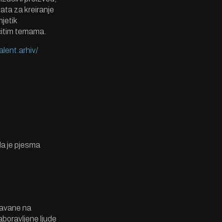
ata za kreiranje
mjetik
ičitim temama.
alent.arhiv/
da je pjesma
davane na
aboravljene ljude