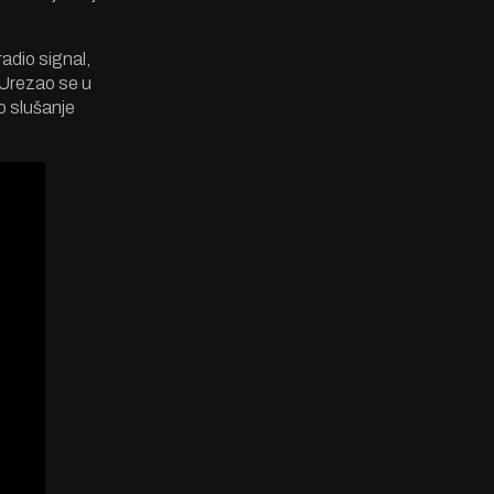
radio signal,
 Urezao se u
no slušanje