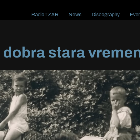
RadioTZAR
News
Discography
Even
 dobra stara vreme