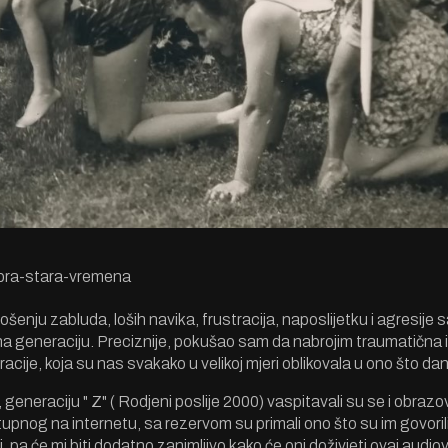
bra-stara-vremena
enju zabluda, loših navika, frustracija, naposlijetku i agresije sa
na generaciju. Preciznije, pokušao sam da nabrojim traumatična 
acije, koja su nas svakako u velikoj mjeri oblikovala u ono što d
eneraciju " Z" ( Rodjeni poslije 2000) vaspitavali su se i obrazov
nog na internetu, sa rezervom su primali ono što su im govorili 
i, pa će mi biti dodatno zanimljivo kako će oni doživjeti ovaj audio