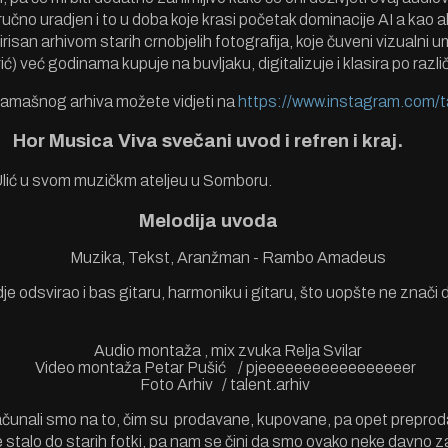
čno uradjen i to u doba koje krasi početak dominacije AI a kao al
irisan arhivom starih crnobjelih fotografija, koje čuveni vizualni u
) već godinama kupuje na buvljaku, digitalizuje i klasira po razl
amašnog arhiva možete vidjeti na
https://www.instagram.com/
t
Hor Musica Viva svečani uvod i refren i kraj.
lić u svom muzičkm ateljeu u Somboru.
Melodija uvoda
Muzika, Tekst, Aranžman - Rambo Amadeus
e odsvirao i bas gitaru, harmoniku i gitaru, što uopšte ne znači 
Audio montaža , mix zvuka Relja Svilar
Video montaža Petar Pušić / pjeeeeeeeeeeeeeeeeer
Foto Arhiv / talent.arhiv
unali smo na to, čim su prodavane, kupovane, pa opet prepro
e stalo do starih fotki, pa nam se čini da smo ovako neke davno z