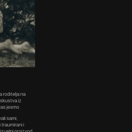
 roditelja na
iskustva iz
anas jesmo.
ali sami,
traumirani i
vizuelni proizvod,