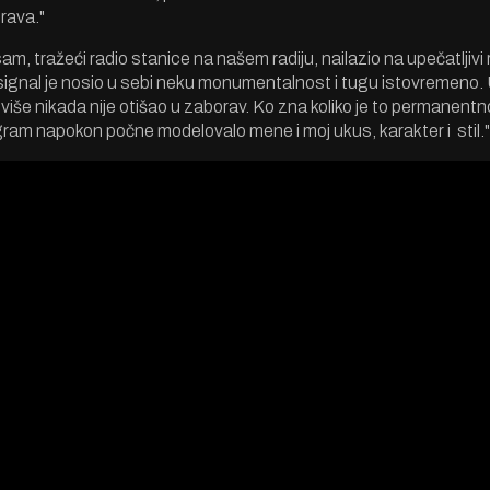
rava."
m, tražeći radio stanice na našem radiju, nailazio na upečatljivi 
signal je nosio u sebi neku monumentalnost i tugu istovremeno.
a više nikada nije otišao u zaborav. Ko zna koliko je to permanent
rogram napokon počne modelovalo mene i moj ukus, karakter i stil."