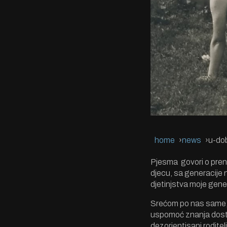
home
news
u-do
Pjesma govori o prenoš
djecu, sa generacije 
djetinjstva moje gener
Srećom po nas same, g
uspomoć znanja dostup
dezorjentisani roditelj