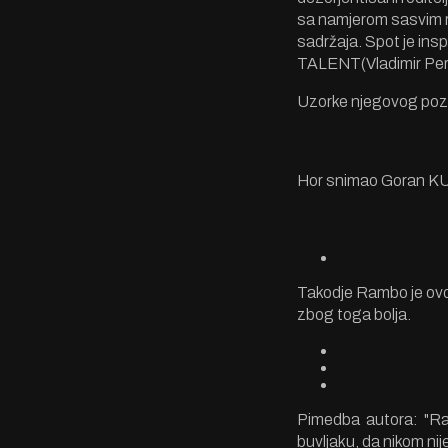
sa namjerom sasvim ru
sadržaja. Spot je insp
TALENT(Vladimir Perić
Uzorke njegovog poz
Hor snimao Goran KU
Takodje Rambo je ovdj
zbog toga bolja.
Pimedba autora: "Rač
buvljaku, da nikom nij