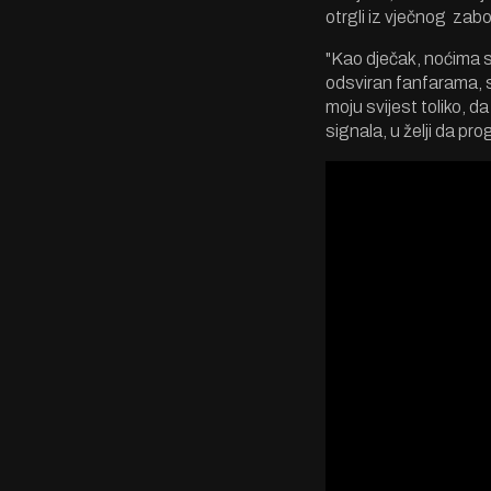
otrgli iz vječnog zabo
"Kao dječak, noćima sa
odsviran fanfarama, 
moju svijest toliko, d
signala, u želji da p