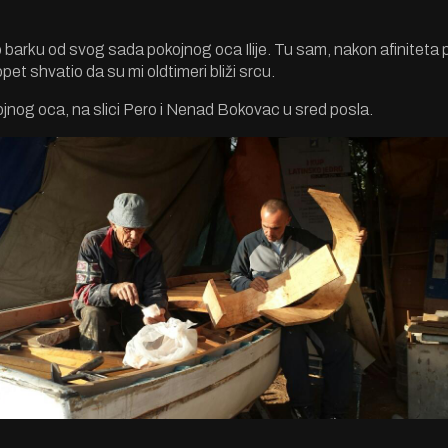
 barku od svog sada pokojnog oca Ilije. Tu sam, nakon afiniteta
opet shvatio da su mi oldtimeri bliži srcu.
jnog oca, na slici Pero i Nenad Bokovac u sred posla.