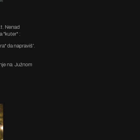
kt. Nenad
 "kuter" :
a" da napraviš”.
adnje na Južnom