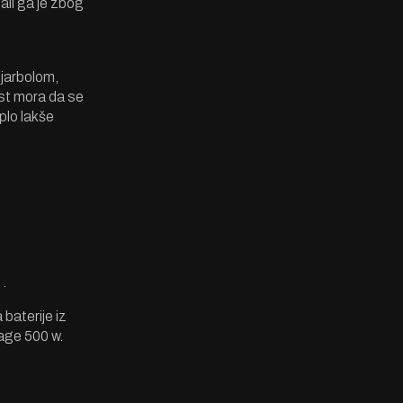
ali ga je zbog
 jarbolom,
ast mora da se
plo
lakše
 .
 baterije iz
nage 500 w.