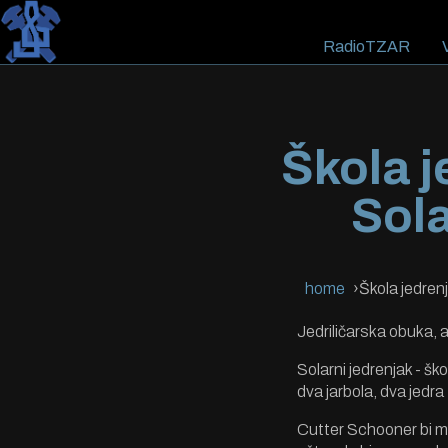
RadioTZAR
V
Škola 
Sol
home
Škola jedre
Jedriličarska obuka, 
Solarni jedrenjak
- šk
dva jarbola,
dva
jedr
a
Cutter
Schooner bi mu