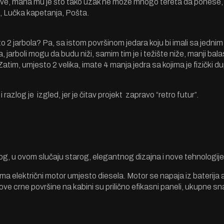
love, mana mu je što tako uzak ne može mnogo tereta da ponese, 
a, Lučka kapetanja, Pošta.
 2 jarbola? Pa, sa istom površinom jedara koju bi imali sa jednim
jarboli mogu da budu niži, samim tim je i težište niže, manji bal
Zatim, umjesto 2 velika, imate 4 manja jedra sa kojima je fizički
du
i i razlog je izgled, jer je čitav projekt zapravo “retro futur”.
og, u ovom slučaju starog, elegantnog dizajna i nove tehnologije
ima električni motor umjesto diesela. Motor se napaja iz baterija a
ove crne površine na kabini su prilično efikasni paneli, ukupne s