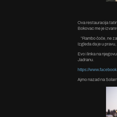
Ova restauracija tati
Bokovac me je izvanre
“Rambo čoče, ne zajeb
Izgleda da je u pravu,
Evo i linka na njego
Jadranu.
https://www.facebook
Ajmo nazad na Solarn