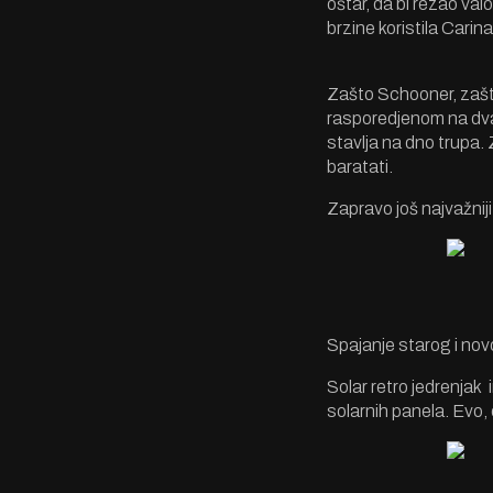
oštar, da bi rezao va
brzine koristila Carin
Zašto Schooner, zašto
rasporedjenom na dva, 
stavlja na dno trupa. 
baratati.
Zapravo još naj
v
ažnij
Spajanje starog i nov
Solar retro jedrenjak 
solarnih panela. Evo, 