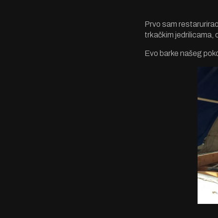
Prvo sam restarurirao
trkačkim jedrilicama, 
Evo barke našeg poko