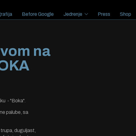
rafija
Before Google
Jedrenje
Press
Shop
ovom na
BOKA
aku - "Boka".
ene palube, sa
 trupa, duguljast,