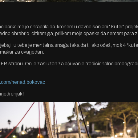
ne barke me je ohrabrila da krenem u davno sanjani "Kuter" proje
dno ohrabrio, citiram ga, prilikom moje opaske da nemam para za
aji, u tebe je mentalna snaga taka da ti ako oćeš, moš 4 "kuter
 makar za ovaj jedan.
vu FB stranu. On je zaslužan za očuvanje tradicionalne brodogr
.com/
nenad.bokovac
i jedrenjak!