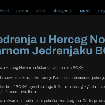
ijesti
Events
Video
Diskografija
Muzej
Biog
jedrenja u Herceg N
arnom Jedrenjaku 
nja u Herceg Novom na Solarnom Jedrenjaku BOKA
ali i sasvim relaksirano krstarenje Bokom, na istoimenom jedrenj
olski brod "BOKA"
je jedrilica duga 9, 5 m, starinskog izgleda, drv
, baštunom i dva floka.
 u stvari bio stručni opis u jedriličarskom žargonu.
Cutter je opis