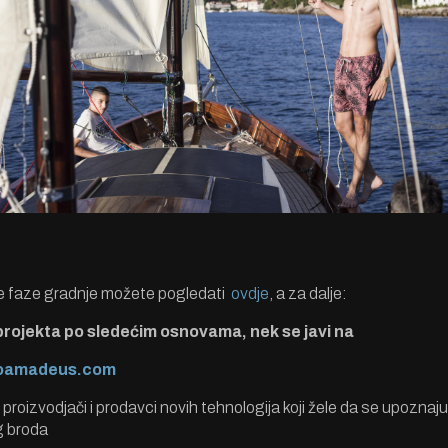
e faze gradnje možete pogledati
ovdje
, a za dalje:
 projekta po sledećim osnovama, nek se javi na
oamadeus.com
, proizvodjači i prodavci novih tehnologija koji žele da se upoznaj
g broda